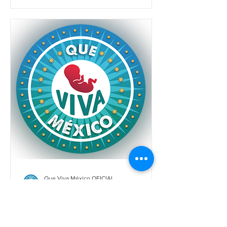
Que Viva México OFICIAL
9 sept 2019
1 min de lectura
Iniciamos con nuestra web:
¡Bienvenidos luchadores!