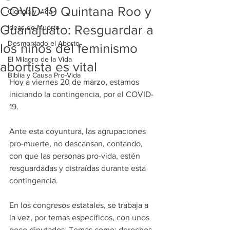
COVID-19 Quintana Roo y
Ciencia y Vida
Guanajuato: Resguardar a
Ideas de Muerte
Desmontado el Aborto
los niños del feminismo
El Milagro de la Vida
abortista es vital
Biblia y Causa Pro-Vida
Hoy a viernes 20 de marzo, estamos 
iniciando la contingencia, por el COVID-
19.
Ante esta coyuntura, las agrupaciones 
pro-muerte, no descansan, contando, 
con que las personas pro-vida, estén 
resguardadas y distraídas durante esta 
contingencia.
En los congresos estatales, se trabaja a 
la vez, por temas específicos, con unos 
poco diputados. Temas como: derechos 